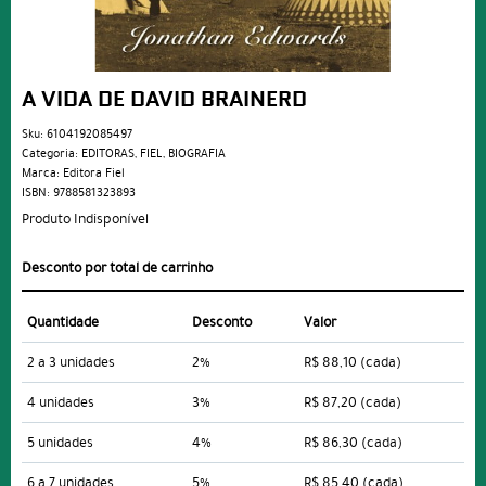
A VIDA DE DAVID BRAINERD
Sku:
6104192085497
Categoria:
EDITORAS
,
FIEL
,
BIOGRAFIA
Marca:
Editora Fiel
ISBN:
9788581323893
Produto Indisponível
Desconto por total de carrinho
Quantidade
Desconto
Valor
2 a 3 unidades
2%
R$ 88,10
(cada)
4 unidades
3%
R$ 87,20
(cada)
5 unidades
4%
R$ 86,30
(cada)
6 a 7 unidades
5%
R$ 85,40
(cada)