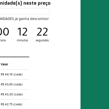
nidade(s) neste preço
UNIDADES já ganha descontos!
00
12
21
hora
minutos
segundos
Valor
R$ 44,10
(cada)
R$ 43,65
(cada)
R$ 43,20
(cada)
R$ 42,75
(cada)