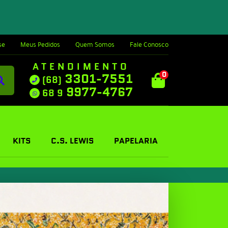
se
Meus Pedidos
Quem Somos
Fale Conosco
ATENDIMENTO
0
3301-7551
(68)
9977-4767
68 9
KITS
C.S. LEWIS
PAPELARIA