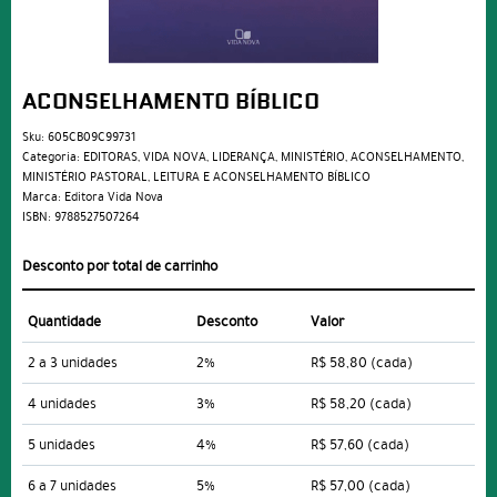
ACONSELHAMENTO BÍBLICO
Sku:
605CB09C99731
Categoria:
EDITORAS
,
VIDA NOVA
,
LIDERANÇA
,
MINISTÉRIO
,
ACONSELHAMENTO
,
MINISTÉRIO PASTORAL
,
LEITURA E ACONSELHAMENTO BÍBLICO
Marca:
Editora Vida Nova
ISBN:
9788527507264
Desconto por total de carrinho
Quantidade
Desconto
Valor
2 a 3 unidades
2%
R$ 58,80
(cada)
4 unidades
3%
R$ 58,20
(cada)
5 unidades
4%
R$ 57,60
(cada)
6 a 7 unidades
5%
R$ 57,00
(cada)