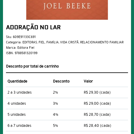
ADORAÇÃO NO LAR
Sku:
609E91133C691
Categoria:
EDITORAS
,
FIEL
,
FAMÍLIA
,
VIDA CRISTÃ
,
RELACIONAMENTO FAMILIAR
Marca:
Editora Fiel
ISBN:
9788581320199
Desconto por total de carrinho
Quantidade
Desconto
Valor
2 a 3 unidades
2%
R$ 29,30
(cada)
4 unidades
3%
R$ 29,00
(cada)
5 unidades
4%
R$ 28,70
(cada)
6 a 7 unidades
5%
R$ 28,40
(cada)