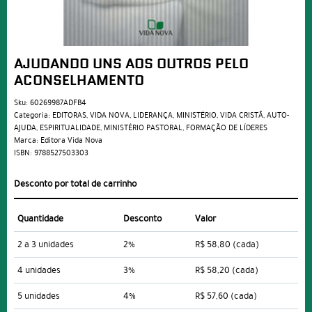
AJUDANDO UNS AOS OUTROS PELO
ACONSELHAMENTO
Sku:
60269987ADFB4
Categoria:
EDITORAS
,
VIDA NOVA
,
LIDERANÇA
,
MINISTÉRIO
,
VIDA CRISTÃ
,
AUTO-
AJUDA
,
ESPIRITUALIDADE
,
MINISTÉRIO PASTORAL
,
FORMAÇÃO DE LÍDERES
Marca:
Editora Vida Nova
ISBN:
9788527503303
Desconto por total de carrinho
Quantidade
Desconto
Valor
2 a 3 unidades
2%
R$ 58,80
(cada)
4 unidades
3%
R$ 58,20
(cada)
5 unidades
4%
R$ 57,60
(cada)