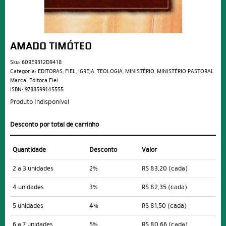
AMADO TIMÓTEO
Sku:
609E9312D9418
Categoria:
EDITORAS
,
FIEL
,
IGREJA
,
TEOLOGIA
,
MINISTÉRIO
,
MINISTÉRIO PASTORAL
Marca:
Editora Fiel
ISBN:
9788599145555
Produto Indisponível
Desconto por total de carrinho
Quantidade
Desconto
Valor
2 a 3 unidades
2%
R$ 83,20
(cada)
4 unidades
3%
R$ 82,35
(cada)
5 unidades
4%
R$ 81,50
(cada)
6 a 7 unidades
5%
R$ 80,66
(cada)