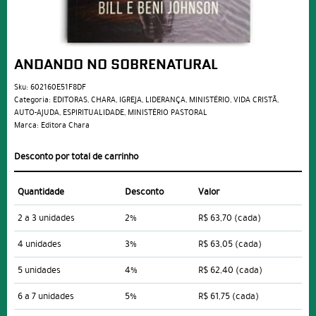
ANDANDO NO SOBRENATURAL
Sku:
602160E51F8DF
Categoria:
EDITORAS
,
CHARA
,
IGREJA
,
LIDERANÇA
,
MINISTÉRIO
,
VIDA CRISTÃ
,
AUTO-AJUDA
,
ESPIRITUALIDADE
,
MINISTÉRIO PASTORAL
Marca:
Editora Chara
Desconto por total de carrinho
Quantidade
Desconto
Valor
2 a 3 unidades
2%
R$ 63,70
(cada)
4 unidades
3%
R$ 63,05
(cada)
5 unidades
4%
R$ 62,40
(cada)
6 a 7 unidades
5%
R$ 61,75
(cada)