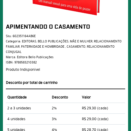
APIMENTANDO O CASAMENTO
Sku:
602351164AB6E
Categoria:
EDITORAS
,
BELLO PUBLICAÇÕES
,
MÃE E MULHER
,
RELACIONAMENTO
FAMILIAR
,
PATERNIDADE E HOMBRIDADE
,
CASAMENTO
,
RELACIONAMENTO
CONJUGAL
Marca:
Editora Bello Publicações
ISBN:
9788583210382
Produto Indisponível
Desconto por total de carrinho
Quantidade
Desconto
Valor
2 a 3 unidades
2%
R$ 29,30
(cada)
4 unidades
3%
R$ 29,00
(cada)
5 unidades
4%
R$ 28,70
(cada)