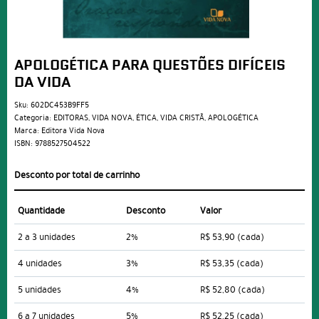
APOLOGÉTICA PARA QUESTÕES DIFÍCEIS
DA VIDA
Sku:
602DC453B9FF5
Categoria:
EDITORAS
,
VIDA NOVA
,
ÉTICA
,
VIDA CRISTÃ
,
APOLOGÉTICA
Marca:
Editora Vida Nova
ISBN:
9788527504522
Desconto por total de carrinho
Quantidade
Desconto
Valor
2 a 3 unidades
2%
R$ 53,90
(cada)
4 unidades
3%
R$ 53,35
(cada)
5 unidades
4%
R$ 52,80
(cada)
6 a 7 unidades
5%
R$ 52,25
(cada)