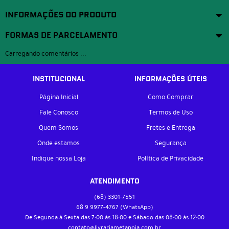
INFORMAÇÕES DO PRODUTO
FORMAS DE PARCELAMENTO
Carregando comentários ...
INSTITUCIONAL
INFORMAÇÕES ÚTEIS
Página Inicial
Como Comprar
Fale Conosco
Termos de Uso
Quem Somos
Fretes e Entrega
Onde estamos
Segurança
Indique nossa Loja
Política de Privacidade
ATENDIMENTO
(68)
3301-7551
68 9
9977-4767
(WhatsApp)
De Segunda à Sexta das 7:00 às 18:00 e Sábado das 08:00 às 12:00
contato@livrariametanoia.com.br