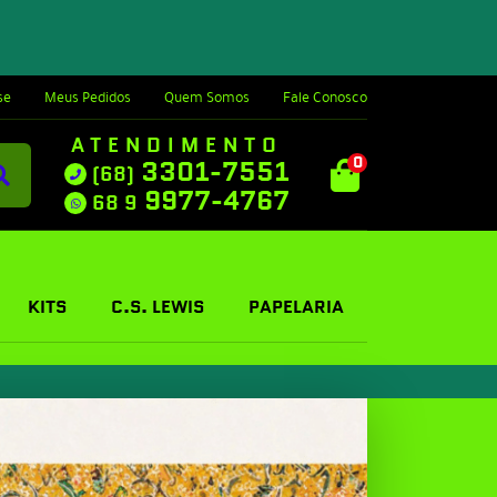
se
Meus Pedidos
Quem Somos
Fale Conosco
ATENDIMENTO
0
3301-7551
(68)
9977-4767
68 9
KITS
C.S. LEWIS
PAPELARIA