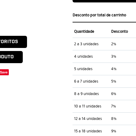
Desconto por total de carrinho
Quantidade
Desconto
VORITOS
2 a 3 unidades
2%
4 unidades
3%
ODUTO
5 unidades
4%
Save
6 a 7 unidades
5%
8 a 9 unidades
6%
10 a 11 unidades
7%
12 a 14 unidades
8%
15 a 18 unidades
9%