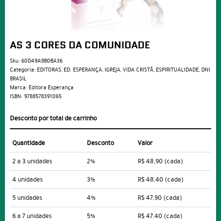
AS 3 CORES DA COMUNIDADE
Sku:
60D49A9B0BA36
Categoria:
EDITORAS
,
ED. ESPERANÇA
,
IGREJA
,
VIDA CRISTÃ
,
ESPIRITUALIDADE
,
DNI
BRASIL
Marca:
Editora Esperança
ISBN:
9788578391065
Desconto por total de carrinho
Quantidade
Desconto
Valor
2 a 3 unidades
2%
R$ 48,90
(cada)
4 unidades
3%
R$ 48,40
(cada)
5 unidades
4%
R$ 47,90
(cada)
6 a 7 unidades
5%
R$ 47,40
(cada)