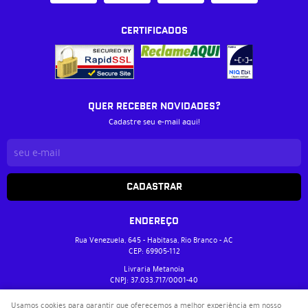
CERTIFICADOS
QUER RECEBER NOVIDADES?
Cadastre seu e-mail aqui!
CADASTRAR
ENDEREÇO
Rua Venezuela, 645
-
Habitasa, Rio Branco
-
AC
CEP: 69905-112
Livraria Metanoia
CNPJ: 37.033.717/0001-40
Usamos cookies para garantir que oferecemos a melhor experiência em nosso