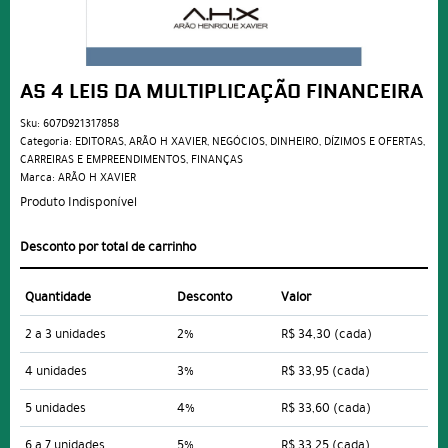
AS 4 LEIS DA MULTIPLICAÇÃO FINANCEIRA
Sku:
607D921317858
Categoria:
EDITORAS
,
ARÃO H XAVIER
,
NEGÓCIOS
,
DINHEIRO, DÍZIMOS E OFERTAS
,
CARREIRAS E EMPREENDIMENTOS
,
FINANÇAS
Marca:
ARÃO H XAVIER
Produto Indisponível
Desconto por total de carrinho
Quantidade
Desconto
Valor
2 a 3 unidades
2%
R$ 34,30
(cada)
4 unidades
3%
R$ 33,95
(cada)
5 unidades
4%
R$ 33,60
(cada)
6 a 7 unidades
5%
R$ 33,25
(cada)