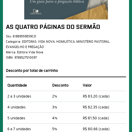
AS QUATRO PÁGINAS DO SERMÃO
Sku:
61B89559E59CD
Categoria:
EDITORAS
,
VIDA NOVA
,
HOMILÉTICA
,
MINISTÉRIO PASTORAL
,
EVANGELHO E PREGAÇÃO
Marca:
Editora Vida Nova
ISBN:
9788527510097
Desconto por total de carrinho
Quantidade
Desconto
Valor
2 a 3 unidades
2%
R$ 83,20
(cada)
4 unidades
3%
R$ 82,35
(cada)
5 unidades
4%
R$ 81,50
(cada)
6 a 7 unidades
5%
R$ 80,66
(cada)