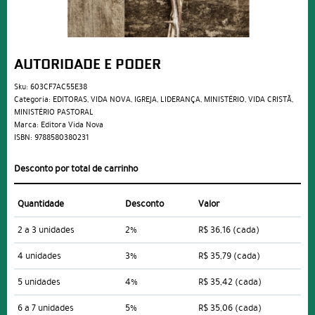
AUTORIDADE E PODER
Sku:
603CF7AC55E38
Categoria:
EDITORAS
,
VIDA NOVA
,
IGREJA
,
LIDERANÇA
,
MINISTÉRIO
,
VIDA CRISTÃ
,
MINISTÉRIO PASTORAL
Marca:
Editora Vida Nova
ISBN:
9788580380231
Desconto por total de carrinho
Quantidade
Desconto
Valor
2 a 3 unidades
2%
R$ 36,16
(cada)
4 unidades
3%
R$ 35,79
(cada)
5 unidades
4%
R$ 35,42
(cada)
6 a 7 unidades
5%
R$ 35,06
(cada)