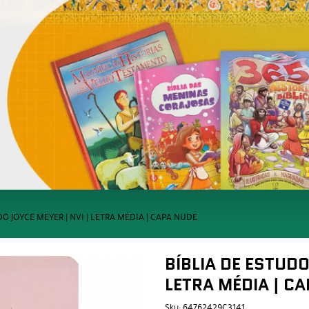
O JOYCE MEYER | NVI | LETRA MÉDIA | CAPA NUDE
BÍBLIA DE ESTUDO
LETRA MÉDIA | C
Sku:
64762429C3141