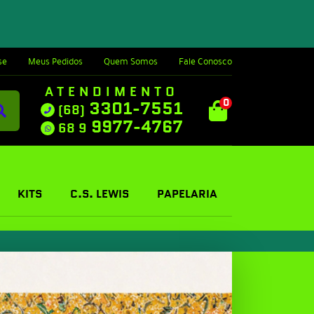
se
Meus Pedidos
Quem Somos
Fale Conosco
ATENDIMENTO
0
3301-7551
(68)
9977-4767
68 9
KITS
C.S. LEWIS
PAPELARIA