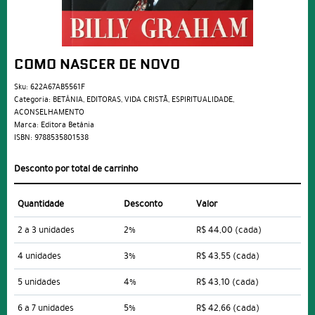
COMO NASCER DE NOVO
Sku:
622A67AB5561F
Categoria:
BETÂNIA
,
EDITORAS
,
VIDA CRISTÃ
,
ESPIRITUALIDADE
,
ACONSELHAMENTO
Marca:
Editora Betânia
ISBN:
9788535801538
Desconto por total de carrinho
Quantidade
Desconto
Valor
2 a 3 unidades
2%
R$ 44,00
(cada)
4 unidades
3%
R$ 43,55
(cada)
5 unidades
4%
R$ 43,10
(cada)
6 a 7 unidades
5%
R$ 42,66
(cada)