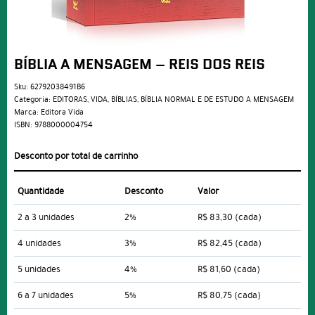
BÍBLIA A MENSAGEM – REIS DOS REIS
Sku:
62792038491B6
Categoria:
EDITORAS
,
VIDA
,
BÍBLIAS
,
BÍBLIA NORMAL E DE ESTUDO A MENSAGEM
Marca:
Editora Vida
ISBN:
9788000004754
Desconto por total de carrinho
Quantidade
Desconto
Valor
2 a 3 unidades
2%
R$ 83,30
(cada)
4 unidades
3%
R$ 82,45
(cada)
5 unidades
4%
R$ 81,60
(cada)
6 a 7 unidades
5%
R$ 80,75
(cada)