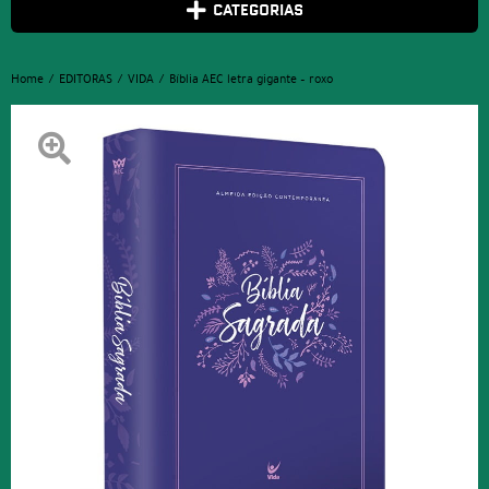
CATEGORIAS
Home
EDITORAS
VIDA
Bíblia AEC letra gigante – roxo