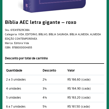
Bíblia AEC letra gigante – roxo
Sku:
61E497829C88A
Categoria:
VIDA
,
EDITORAS
,
BÍBLIAS
,
BÍBLIA SAGRADA
,
BÍBLIA ALMEIDA
,
ALMEIDA
EDIÇÃO CONTEMPORÂNEA
Marca:
Editora Vida
ISBN:
9788000004655
Desconto por total de carrinho
Quantidade
Desconto
Valor
2 a 3 unidades
2%
R$ 166,60
(cada)
4 unidades
3%
R$ 164,90
(cada)
5 unidades
4%
R$ 163,20
(cada)
6 a 7 unidades
5%
R$ 161,50
(cada)