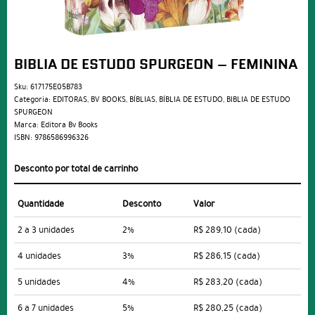
BIBLIA DE ESTUDO SPURGEON – FEMININA
Sku:
617175E05B783
Categoria:
EDITORAS
,
BV BOOKS
,
BÍBLIAS
,
BÍBLIA DE ESTUDO
,
BIBLIA DE ESTUDO
SPURGEON
Marca:
Editora Bv Books
ISBN:
9786586996326
Desconto por total de carrinho
Quantidade
Desconto
Valor
2 a 3 unidades
2%
R$ 289,10
(cada)
4 unidades
3%
R$ 286,15
(cada)
5 unidades
4%
R$ 283,20
(cada)
6 a 7 unidades
5%
R$ 280,25
(cada)