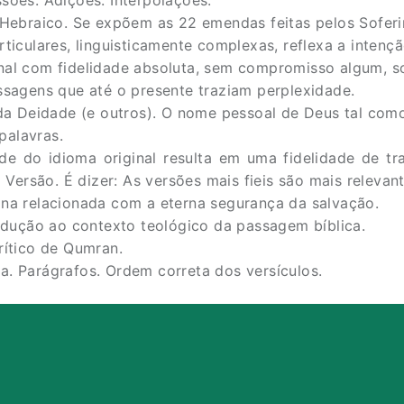
ebraico. Se expõem as 22 emendas feitas pelos Soferim
ulares, linguisticamente complexas, reflexa a intenção
inal com fidelidade absoluta, sem compromisso algum, 
agens que até o presente traziam perplexidade.
a Deidade (e outros). O nome pessoal de Deus tal como
palavras.
e do idioma original resulta em uma fidelidade de tr
a Versão. É dizer: As versões mais fieis são mais relevant
ina relacionada com a eterna segurança da salvação.
dução ao contexto teológico da passagem bíblica.
ítico de Qumran.
a. Parágrafos. Ordem correta dos versículos.