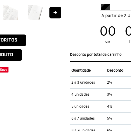
A partir de 2 
00
VORITOS
dia
h
ODUTO
Desconto por total de carrinho
Save
Quantidade
Desconto
2 a 3 unidades
2%
4 unidades
3%
5 unidades
4%
6 a 7 unidades
5%
8 a 9 unidades
6%