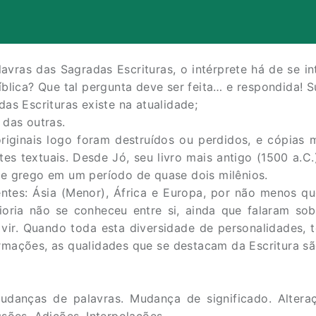
lavras das Sagradas Escrituras, o intérprete há de se 
blica? Que tal pergunta deve ser feita… e respondida! S
as Escrituras existe na atualidade;
 das outras.
originais logo foram destruídos ou perdidos, e cópias 
es textuais. Desde Jó, seu livro mais antigo (1500 a.C.)
 e grego em um período de quase dois milênios.
entes: Ásia (Menor), África e Europa, por não menos qu
aioria não se conheceu entre si, ainda que falaram sob
 vir. Quando toda esta diversidade de personalidades
rmações, as qualidades que se destacam da Escritura sã
danças de palavras. Mudança de significado. Altera
ssões. Adições. Interpolações.