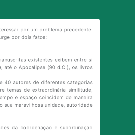
interessar por um problema precedente:
urge por dois fatos:
manuscritas existentes exibem entre si
, até o Apocalipse (90 d.C.), os livros
e 40 autores de diferentes categorias
re temas de extraordinária similitude,
, tempo e espaço coincidem de maneira
o sua maravilhosa unidade, autoridade
ções da coordenação e subordinação