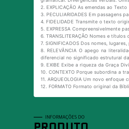
2. EXPLICAÇÃO As emendas ao Texto H
3. PECULIARIDADES Em passagens partic
4. FIDELIDADE Transmite o texto orig
5. EXPRESSA Compreensivelmente pass
6. TRANSLITERAÇÃO Nomes e títulos d
7. SIGNIFICADOS Dos nomes, lugares, 
8. RELEVÂNCIA O apego na literalidad
diferencial no significado estrutural d
9. EXIBE Exibe a riqueza da Graça Div
10. CONTEXTO Porque subordina a tra
11. ARQUEOLOGIA Um novo enfoque cr
12. FORMATO Formato original da Bíbli
INFORMAÇÕES DO
PRODUTO