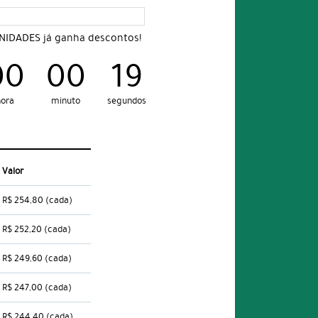
UNIDADES já ganha descontos!
00
00
18
ora
minuto
segundos
Valor
R$ 254,80
(cada)
R$ 252,20
(cada)
R$ 249,60
(cada)
R$ 247,00
(cada)
R$ 244,40
(cada)