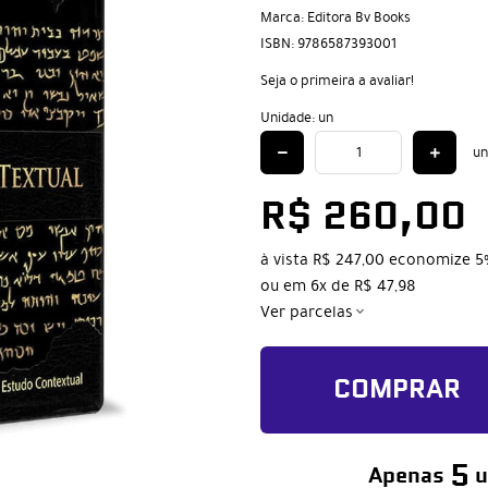
Marca:
Editora Bv Books
ISBN:
9786587393001
Seja o primeira a avaliar!
Unidade: un
un
R$ 260,00
à vista
R$ 247,00
economize
5
ou em
6x
de
R$ 47,98
Ver parcelas
COMPRAR
5
Apenas
u