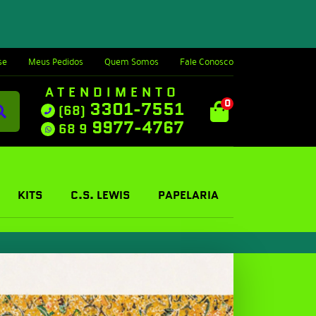
se
Meus Pedidos
Quem Somos
Fale Conosco
ATENDIMENTO
0
3301-7551
(68)
9977-4767
68 9
KITS
C.S. LEWIS
PAPELARIA