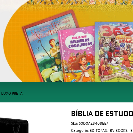
– LUXO PRETA
BÍBLIA DE ESTUD
Sku:
60D0AE8408EE7
Categoria:
EDITORAS
BV BOOKS
B