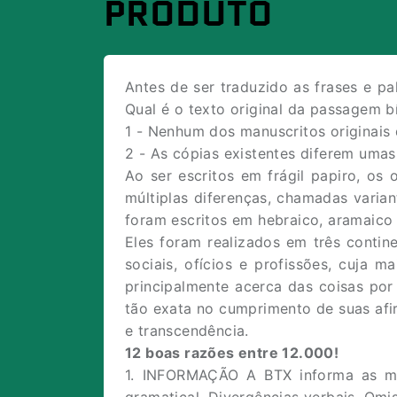
PRODUTO
Antes de ser traduzido as frases e pa
Qual é o texto original da passagem bí
1 - Nenhum dos manuscritos originais d
2 - As cópias existentes diferem umas
Ao ser escritos em frágil papiro, os 
múltiplas diferenças, chamadas variant
foram escritos em hebraico, aramaico
Eles foram realizados em três contin
sociais, ofícios e profissões, cuja m
principalmente acerca das coisas por
tão exata no cumprimento de suas afi
e transcendência.
12 boas razões entre 12.000!
1. INFORMAÇÃO A BTX informa as mu
gramatical. Divergências verbais. Omi