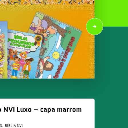
lo NVI Luxo – capa marrom
AS
BÍBLIA NVI