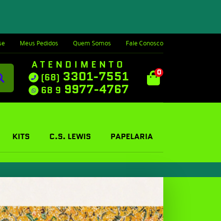
se
Meus Pedidos
Quem Somos
Fale Conosco
ATENDIMENTO
0
3301-7551
(68)
9977-4767
68 9
KITS
C.S. LEWIS
PAPELARIA