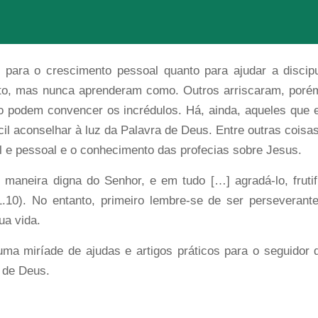
o para o crescimento pessoal quanto para ajudar a disci
sto, mas nunca aprenderam como. Outros arriscaram, por
ão podem convencer os incrédulos. Há, ainda, aqueles qu
l aconselhar à luz da Palavra de Deus. Entre outras coisas
al e pessoal e o conhecimento das profecias sobre Jesus.
e maneira digna do Senhor, e em tudo […] agradá-lo, frut
0). No entanto, primeiro lembre-se de ser perseverante,
ua vida.
uma miríade de ajudas e artigos práticos para o seguidor
a de Deus.