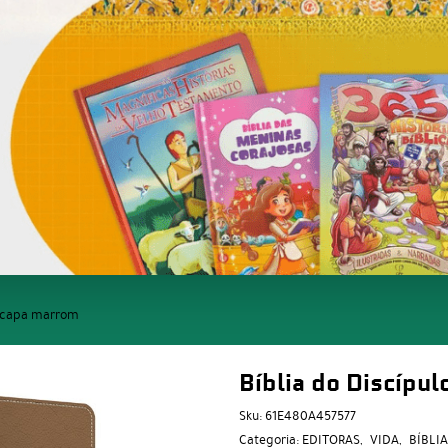
 – capa marrom
Bíblia do Discípu
Sku:
61E480A457577
Categoria:
EDITORAS
VIDA
BÍBLI