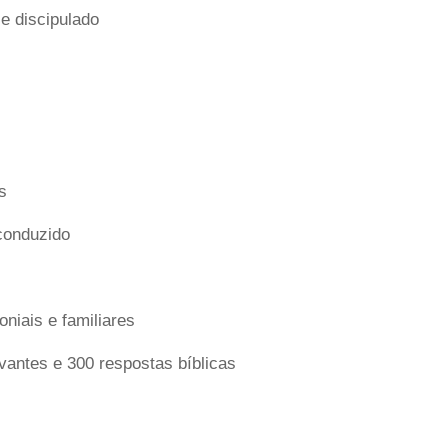
e discipulado
s
conduzido
niais e familiares
vantes e 300 respostas bíblicas