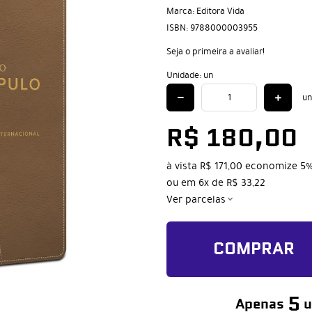
Marca:
Editora Vida
ISBN:
9788000003955
Seja o primeira a avaliar!
Unidade: un
un
R$ 180,00
à vista
R$ 171,00
economize
5
ou em
6x
de
R$ 33,22
Ver parcelas
COMPRAR
5
Apenas
u