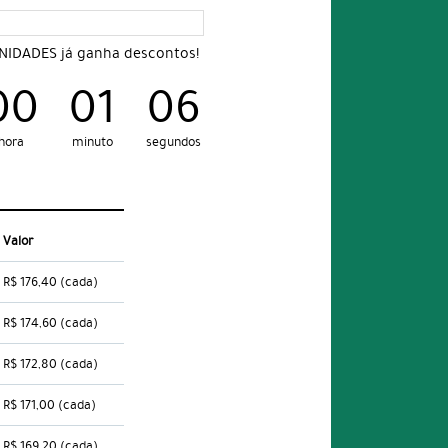
UNIDADES já ganha descontos!
00
01
05
hora
minuto
segundos
Valor
R$ 176,40
(cada)
R$ 174,60
(cada)
R$ 172,80
(cada)
R$ 171,00
(cada)
R$ 169,20
(cada)