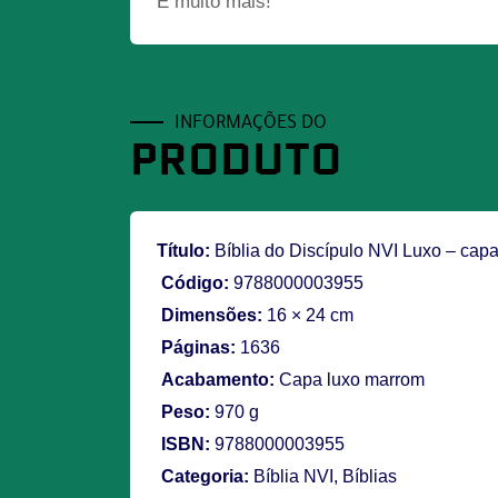
E muito mais!
INFORMAÇÕES DO
PRODUTO
Título:
Bíblia do Discípulo NVI Luxo – cap
Código:
9788000003955
Dimensões:
16 × 24 cm
Páginas:
1636
Acabamento:
Capa luxo marrom
Peso:
970 g
ISBN:
9788000003955
Categoria:
Bíblia NVI
,
Bíblias