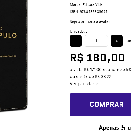
Marca:
Editora Vida
ISBN:
9788538303695
Seja o primeira a avaliar!
Unidade: un
un
R$ 180,00
à vista
R$ 171,00
economize
5
ou em
6x
de
R$ 33,22
Ver parcelas
COMPRAR
5
Apenas
u