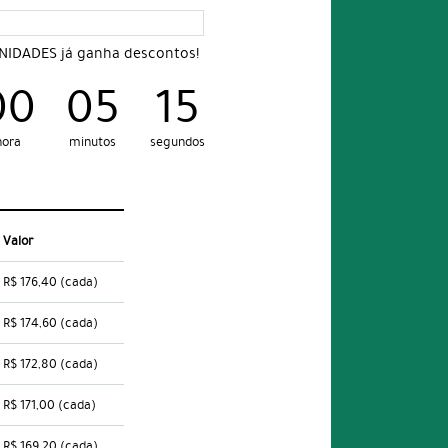
UNIDADES já ganha descontos!
00
05
14
hora
minutos
segundos
Valor
R$ 176,40
(cada)
R$ 174,60
(cada)
R$ 172,80
(cada)
R$ 171,00
(cada)
R$ 169,20
(cada)