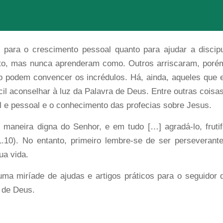
o para o crescimento pessoal quanto para ajudar a disci
sto, mas nunca aprenderam como. Outros arriscaram, por
ão podem convencer os incrédulos. Há, ainda, aqueles qu
l aconselhar à luz da Palavra de Deus. Entre outras coisas
al e pessoal e o conhecimento das profecias sobre Jesus.
e maneira digna do Senhor, e em tudo […] agradá-lo, frut
0). No entanto, primeiro lembre-se de ser perseverante,
ua vida.
uma miríade de ajudas e artigos práticos para o seguidor
a de Deus.