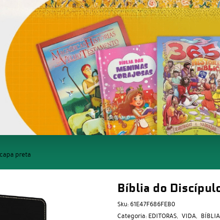
 capa preta
Bíblia do Discípul
Sku:
61E47F686FEB0
Categoria:
EDITORAS
VIDA
BÍBLI