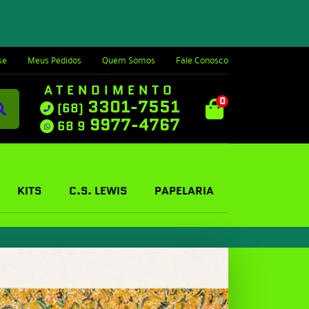
se
Meus Pedidos
Quem Somos
Fale Conosco
ATENDIMENTO
0
3301-7551
(68)
9977-4767
68 9
KITS
C.S. LEWIS
PAPELARIA