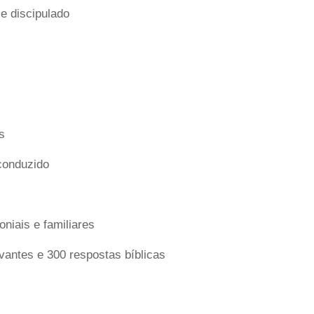
e discipulado
s
conduzido
niais e familiares
vantes e 300 respostas bíblicas