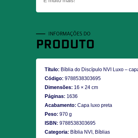
E muito mais!
INFORMAÇÕES DO
PRODUTO
Título:
Bíblia do Discípulo NVI Luxo – cap
Código:
9788538303695
Dimensões:
16 × 24 cm
Páginas:
1636
Acabamento:
Capa luxo preta
Peso:
970 g
ISBN:
9788538303695
Categoria:
Bíblia NVI
,
Bíblias