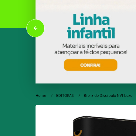
Home
EDITORAS
Bíblia do Discípulo NVI Luxo –