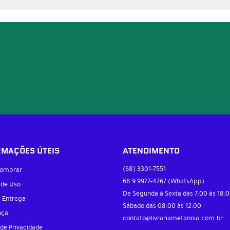
RMAÇÕES ÚTEIS
ATENDIMENTO
(68)
3301-7551
omprar
68 9
9977-4767
(WhatsApp)
 de Uso
De Segunda à Sexta das 7:00 às 18:0
e Entrega
Sábado das 08:00 às 12:00
nça
contato@livrariametanoia.com.br
 de Privacidade