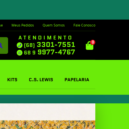
se
Meus Pedidos
Quem Somos
Fale Conosco
ATENDIMENTO
0
3301-7551
(68)
9977-4767
68 9
KITS
C.S. LEWIS
PAPELARIA