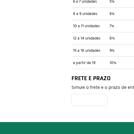
6 a 7 unidades
5%
8 a 9 unidades
6%
10 a 11 unidades
7%
12 a 14 unidades
8%
15 a 18 unidades
9%
a partir de 19
10%
FRETE E PRAZO
Simule o frete e o prazo de en