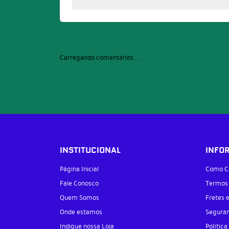
Carregando comentários ...
INSTITUCIONAL
INFO
Página Inicial
Como C
Fale Conosco
Termos
Quem Somos
Fretes 
Onde estamos
Segura
Indique nossa Loja
Política