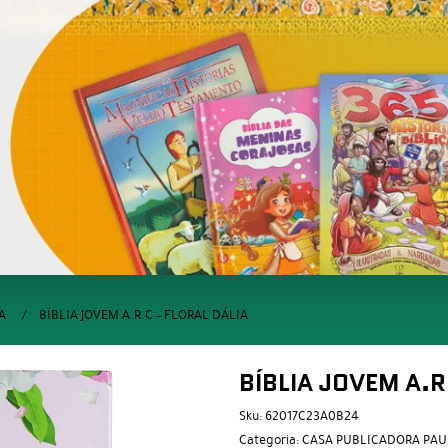
A
BÍBLIA JOVEM A.R.C – FLORAL DÁLIA
BÍBLIA JOVEM A.R
Sku:
62017C23A0B24
Categoria:
CASA PUBLICADORA PAU