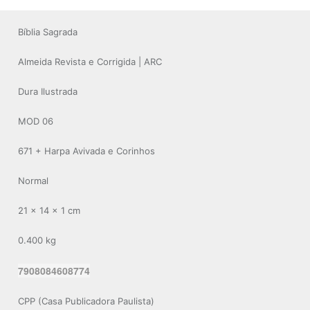
Bíblia Sagrada
Almeida Revista e Corrigida | ARC
Dura Ilustrada
MOD 06
671 + Harpa Avivada e Corinhos
Normal
21 x 14 x 1 cm
0.400 kg
7908084608774
CPP (Casa Publicadora Paulista)