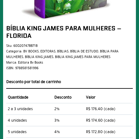
BÍBLIA KING JAMES PARA MULHERES –
FLORIDA
Sku:
60D20747BB71B
Categoria:
BV BOOKS
,
EDITORAS
,
BÍBLIAS
,
BÍBLIA DE ESTUDO
,
BÍBLIA PARA
MULHERES
,
BÍBLIA KING JAMES
,
BIBLIA KING JAMES PARA MULHERES
Marca:
Editora Bv Books
ISBN:
9788581581996
Desconto por total de carrinho
Quantidade
Desconto
Valor
2 a 3 unidades
2%
R$ 176,40
(cada)
4 unidades
3%
R$ 174,60
(cada)
5 unidades
4%
R$ 172,80
(cada)