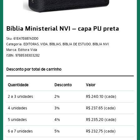
Bíblia Ministerial NVI – capa PU preta
Sku:
61E47E6B7ADD0
Categoria:
EDITORAS
,
VIDA
,
BÍBLIAS
,
BÍBLIA DE ESTUDO
,
BÍBLIA NVI
Marca:
Editora Vida
ISBN:
9788538303282
Desconto por total de carrinho
Quantidade
Desconto
Valor
2 a 3 unidades
2%
R$ 240,10
(cada)
4 unidades
3%
R$ 237,65
(cada)
5 unidades
4%
R$ 235,20
(cada)
6 a 7 unidades
5%
R$ 232,75
(cada)