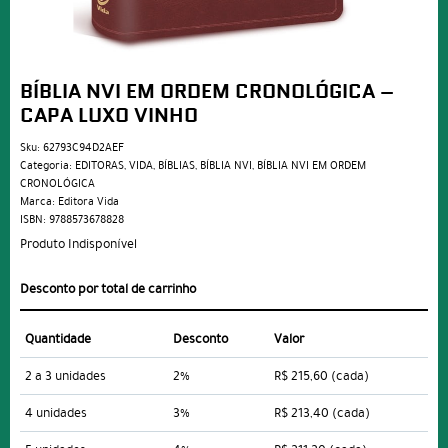
BÍBLIA NVI EM ORDEM CRONOLÓGICA –
CAPA LUXO VINHO
Sku:
62793C94D2AEF
Categoria:
EDITORAS
,
VIDA
,
BÍBLIAS
,
BÍBLIA NVI
,
BÍBLIA NVI EM ORDEM
CRONOLÓGICA
Marca:
Editora Vida
ISBN:
9788573678828
Produto Indisponível
Desconto por total de carrinho
Quantidade
Desconto
Valor
2 a 3 unidades
2%
R$ 215,60
(cada)
4 unidades
3%
R$ 213,40
(cada)