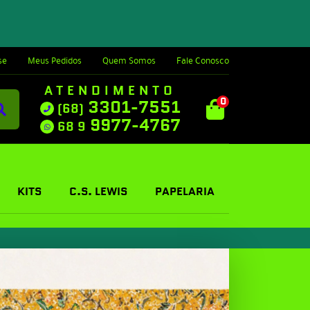
se
Meus Pedidos
Quem Somos
Fale Conosco
ATENDIMENTO
0
3301-7551
(68)
9977-4767
68 9
KITS
C.S. LEWIS
PAPELARIA