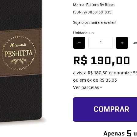
Marca:
Editora Bv Books
ISBN:
9788581581835
Seja o primeira a avaliar!
Unidade: un
un
R$ 190,00
à vista
R$ 180,50
economize
5
ou em
6x
de
R$ 35,06
Ver parcelas
COMPRAR
5
Apenas
u