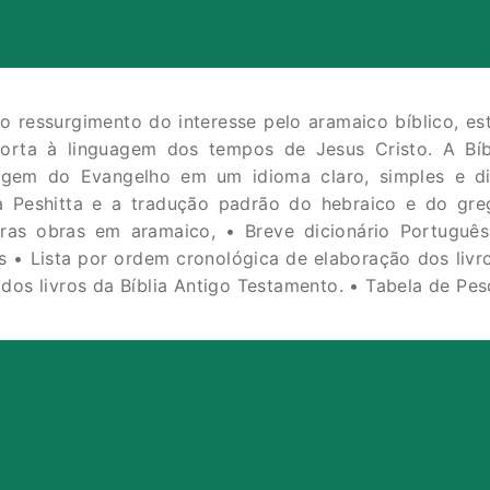
 ressurgimento do interesse pelo aramaico bíblico, es
rta à linguagem dos tempos de Jesus Cristo. A Bíbli
agem do Evangelho em um idioma claro, simples e dir
lia Peshitta e a tradução padrão do hebraico e do gre
utras obras em aramaico, • Breve dicionário Portugu
s • Lista por ordem cronológica de elaboração dos livro
dos livros da Bíblia Antigo Testamento. • Tabela de Pe