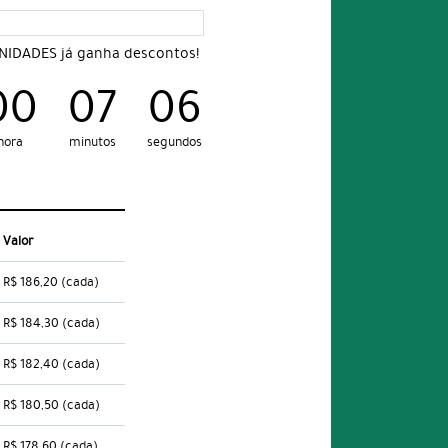
UNIDADES já ganha descontos!
00
07
05
hora
minutos
segundos
Valor
R$ 186,20
(cada)
R$ 184,30
(cada)
R$ 182,40
(cada)
R$ 180,50
(cada)
R$ 178,60
(cada)