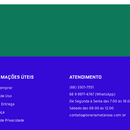
RMAÇÕES ÚTEIS
ATENDIMENTO
(68)
3301-7551
omprar
68 9
9977-4767
(WhatsApp)
 de Uso
De Segunda à Sexta das 7:00 às 18:0
e Entrega
Sábado das 08:00 às 12:00
nça
contato@livrariametanoia.com.br
 de Privacidade