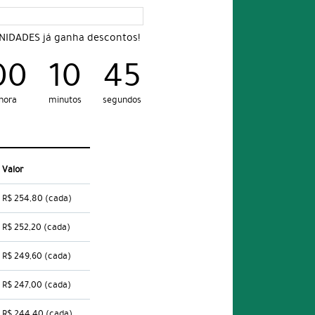
UNIDADES já ganha descontos!
00
10
44
hora
minutos
segundos
Valor
R$ 254,80
(cada)
R$ 252,20
(cada)
R$ 249,60
(cada)
R$ 247,00
(cada)
R$ 244,40
(cada)