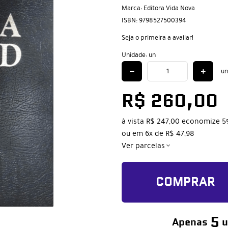
Marca:
Editora Vida Nova
ISBN:
9798527500394
Seja o primeira a avaliar!
Unidade: un
un
R$ 260,00
à vista
R$ 247,00
economize
5
ou em
6x
de
R$ 47,98
Ver parcelas
COMPRAR
5
Apenas
u