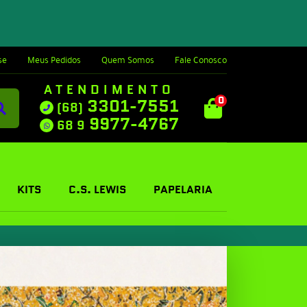
se
Meus Pedidos
Quem Somos
Fale Conosco
ATENDIMENTO
0
3301-7551
(68)
9977-4767
68 9
KITS
C.S. LEWIS
PAPELARIA