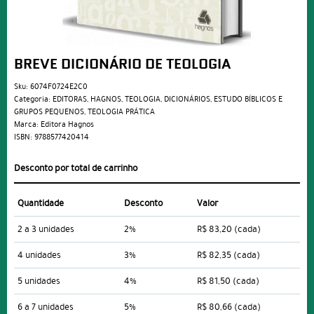
BREVE DICIONÁRIO DE TEOLOGIA
Sku:
6074F0724E2C0
Categoria:
EDITORAS
,
HAGNOS
,
TEOLOGIA
,
DICIONÁRIOS
,
ESTUDO BÍBLICOS E
GRUPOS PEQUENOS
,
TEOLOGIA PRÁTICA
Marca:
Editora Hagnos
ISBN:
9788577420414
Desconto por total de carrinho
Quantidade
Desconto
Valor
2 a 3 unidades
2%
R$ 83,20
(cada)
4 unidades
3%
R$ 82,35
(cada)
5 unidades
4%
R$ 81,50
(cada)
6 a 7 unidades
5%
R$ 80,66
(cada)