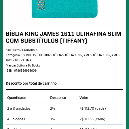
BÍBLIA KING JAMES 1611 ULTRAFINA SLIM
COM SUBSTÍTULOS (TIFFANY)
Sku:
639BD43A0ABBD
Categoria:
BV BOOKS
,
EDITORAS
,
BÍBLIAS
,
BÍBLIA KING JAMES
,
BÍBLIA KING JAMES
1611 – ULTRAFINA
Marca:
Editora Bv Books
ISBN:
9786586996609
Desconto por total de carrinho
Quantidade
Desconto
Valor
2 a 3 unidades
2%
R$ 112,70
(cada)
4 unidades
3%
R$ 111,55
(cada)