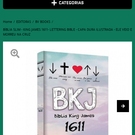
CATEGORIAS
Home
EDITORAS
BV BOOKS
BÍBLIA SLIM - KING JAMES 1611- LETTERING BIBLE - CAPA DURA ILUSTRADA - ELE VEIO E
MORREU NA CRUZ