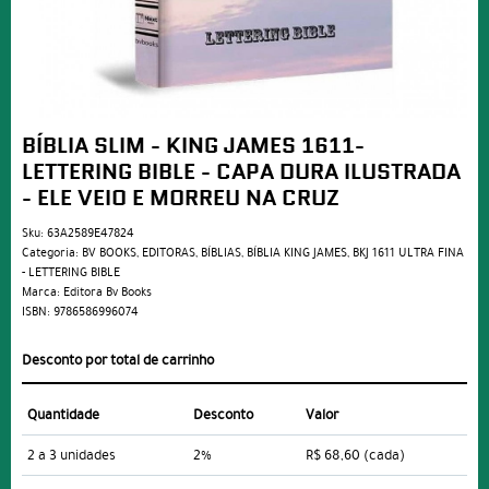
BÍBLIA SLIM - KING JAMES 1611-
LETTERING BIBLE - CAPA DURA ILUSTRADA
- ELE VEIO E MORREU NA CRUZ
Sku:
63A2589E47824
Categoria:
BV BOOKS
,
EDITORAS
,
BÍBLIAS
,
BÍBLIA KING JAMES
,
BKJ 1611 ULTRA FINA
- LETTERING BIBLE
Marca:
Editora Bv Books
ISBN:
9786586996074
Desconto por total de carrinho
Quantidade
Desconto
Valor
2 a 3 unidades
2%
R$ 68,60
(cada)