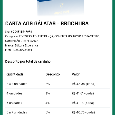
CARTA AOS GÁLATAS - BROCHURA
Sku:
60D4F1354F9F8
Categoria:
EDITORAS
,
ED. ESPERANÇA
,
COMENTÁRIO
,
NOVO TESTAMENTO
,
COMENTÁRIO ESPERANÇA
Marca:
Editora Esperança
ISBN:
9786587285313
Desconto por total de carrinho
Quantidade
Desconto
Valor
2 a 3 unidades
2%
R$ 42,04
(cada)
4 unidades
3%
R$ 41,61
(cada)
5 unidades
4%
R$ 41,18
(cada)
6 a 7 unidades
5%
R$ 40,76
(cada)