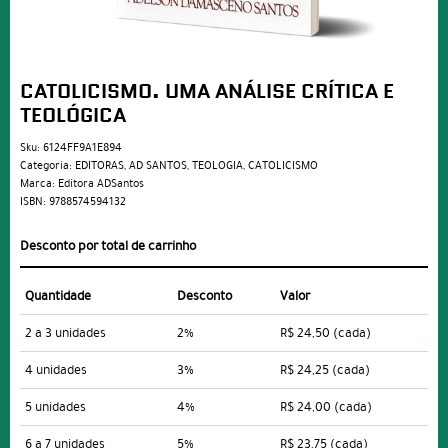
CATOLICISMO. UMA ANÁLISE CRÍTICA E
TEOLÓGICA
Sku:
6124FF9A1E894
Categoria:
EDITORAS
,
AD SANTOS
,
TEOLOGIA
,
CATOLICISMO
Marca:
Editora ADSantos
ISBN:
9788574594132
Desconto por total de carrinho
Quantidade
Desconto
Valor
2 a 3 unidades
2%
R$ 24,50
(cada)
4 unidades
3%
R$ 24,25
(cada)
5 unidades
4%
R$ 24,00
(cada)
6 a 7 unidades
5%
R$ 23,75
(cada)