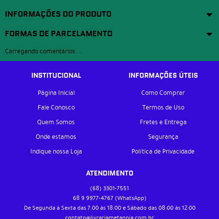
INFORMAÇÕES DO PRODUTO
FORMAS DE PARCELAMENTO
Carregando comentários ...
INSTITUCIONAL
INFORMAÇÕES ÚTEIS
Página Inicial
Como Comprar
Fale Conosco
Termos de Uso
Quem Somos
Fretes e Entrega
Onde estamos
Segurança
Indique nossa Loja
Política de Privacidade
ATENDIMENTO
(68)
3301-7551
68 9
9977-4767
(WhatsApp)
De Segunda à Sexta das 7:00 às 18:00 e Sábado das 08:00 às 12:00
contato@livrariametanoia.com.br