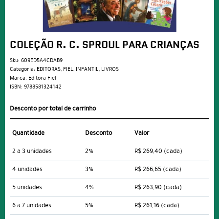
COLEÇÃO R. C. SPROUL PARA CRIANÇAS
Sku:
609ED5A4CDAB9
Categoria:
EDITORAS
,
FIEL
,
INFANTIL
,
LIVROS
Marca:
Editora Fiel
ISBN:
9788581324142
Desconto por total de carrinho
Quantidade
Desconto
Valor
2 a 3 unidades
2%
R$ 269,40
(cada)
4 unidades
3%
R$ 266,65
(cada)
5 unidades
4%
R$ 263,90
(cada)
6 a 7 unidades
5%
R$ 261,16
(cada)