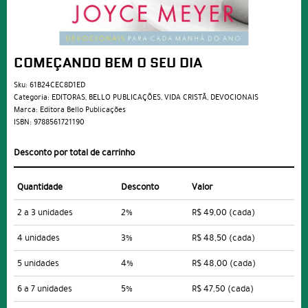
COMEÇANDO BEM O SEU DIA
Sku:
61B24CEC8D1ED
Categoria:
EDITORAS
,
BELLO PUBLICAÇÕES
,
VIDA CRISTÃ
,
DEVOCIONAIS
Marca:
Editora Bello Publicações
ISBN:
9788561721190
Desconto por total de carrinho
Quantidade
Desconto
Valor
2 a 3 unidades
2%
R$ 49,00
(cada)
4 unidades
3%
R$ 48,50
(cada)
5 unidades
4%
R$ 48,00
(cada)
6 a 7 unidades
5%
R$ 47,50
(cada)