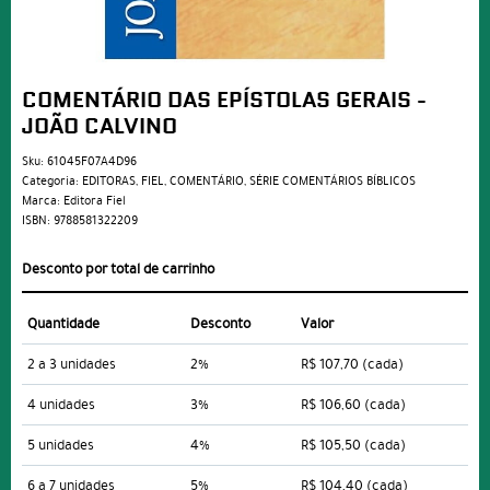
COMENTÁRIO DAS EPÍSTOLAS GERAIS -
JOÃO CALVINO
Sku:
61045F07A4D96
Categoria:
EDITORAS
,
FIEL
,
COMENTÁRIO
,
SÉRIE COMENTÁRIOS BÍBLICOS
Marca:
Editora Fiel
ISBN:
9788581322209
Desconto por total de carrinho
Quantidade
Desconto
Valor
2 a 3 unidades
2%
R$ 107,70
(cada)
4 unidades
3%
R$ 106,60
(cada)
5 unidades
4%
R$ 105,50
(cada)
6 a 7 unidades
5%
R$ 104,40
(cada)