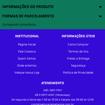
INFORMAÇÕES DO PRODUTO
FORMAS DE PARCELAMENTO
Carregando comentários ...
INSTITUCIONAL
INFORMAÇÕES ÚTEIS
Página Inicial
Como Comprar
Fale Conosco
Termos de Uso
Quem Somos
Fretes e Entrega
Onde estamos
Segurança
Indique nossa Loja
Política de Privacidade
ATENDIMENTO
(68)
3301-7551
68 9
9977-4767
(WhatsApp)
De Segunda à Sexta das 7:00 às 18:00 e Sábado das 08:00 às 12:00
contato@livrariametanoia.com.br