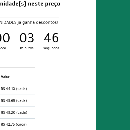
nidade(s) neste preço
UNIDADES já ganha descontos!
00
03
45
hora
minutos
segundos
Valor
R$ 44,10
(cada)
R$ 43,65
(cada)
R$ 43,20
(cada)
R$ 42,75
(cada)