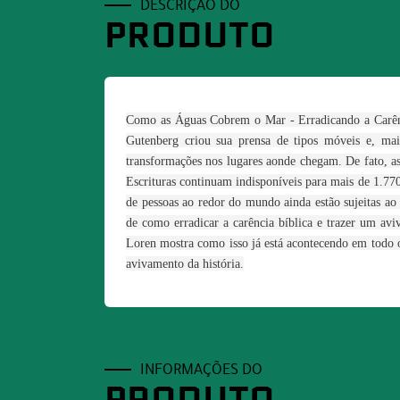
DESCRIÇÃO DO
PRODUTO
Como as Águas Cobrem o Mar - Erradicando a Carên
Gutenberg criou sua prensa de tipos móveis e, mais
transformações nos lugares aonde chegam. De fato, as
Escrituras continuam indisponíveis para mais de 1.77
de pessoas ao redor do mundo ainda estão sujeitas ao
de como erradicar a carência bíblica e trazer um av
Loren mostra como isso já está acontecendo em todo o
avivamento da história.
INFORMAÇÕES DO