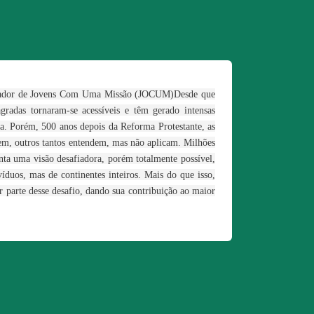
undador de Jovens Com Uma Missão (JOCUM)Desde que
gradas tornaram-se acessíveis e têm gerado intensas
ia. Porém, 500 anos depois da Reforma Protestante, as
dem, outros tantos entendem, mas não aplicam. Milhões
nta uma visão desafiadora, porém totalmente possível,
duos, mas de continentes inteiros. Mais do que isso,
 parte desse desafio, dando sua contribuição ao maior