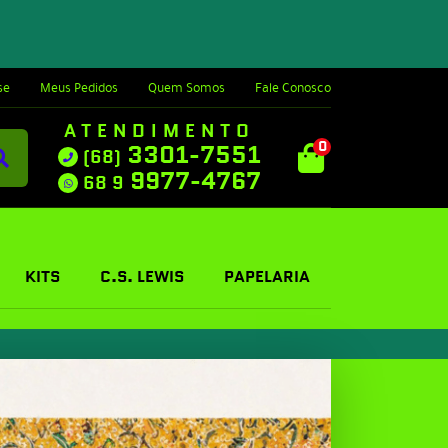
se
Meus Pedidos
Quem Somos
Fale Conosco
ATENDIMENTO
0
3301-7551
(68)
9977-4767
68 9
KITS
C.S. LEWIS
PAPELARIA