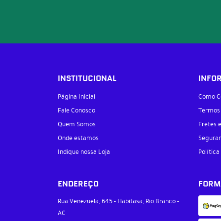
INSTITUCIONAL
INFO
Página Inicial
Como C
Fale Conosco
Termos
Quem Somos
Fretes 
Onde estamos
Segura
Indique nossa Loja
Política
ENDEREÇO
FORM
Rua Venezuela, 645
-
Habitasa, Rio Branco
-
AC