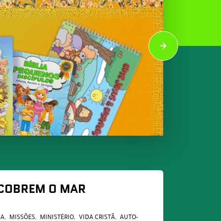
COBREM O MAR
JA
MISSÕES
MINISTÉRIO
VIDA CRISTÃ
AUTO-