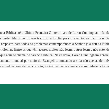
cia Bíblica até a Última Fronteira O novo livro de Loren Cunningham, f
 tarde, Martinho Lutero traduziu a Bíblia para o alemão, as Escrituras Sa
 respostas para todos os problemas contemporâneos o Senhor já a deu na Bíbl
0 idiomas. Entre os que têm acesso, muitos não leem, outros leem e não enten
 que aqui se chama de carência bíblica. Neste livro, Loren Cunningham aprese
ivamento mundial por meio do Evangelho, mudando a vida não apenas de indví
 mundo e convida cada cristão, individualmente e em sua comunidade, a tomar