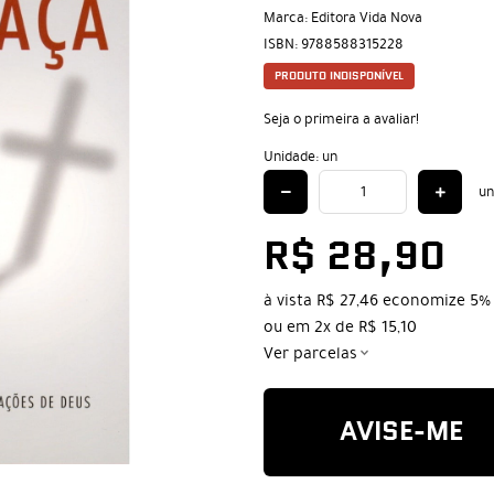
Marca:
Editora Vida Nova
ISBN:
9788588315228
PRODUTO INDISPONÍVEL
Seja o primeira a avaliar!
Unidade: un
un
R$ 28,90
à vista
R$ 27,46
economize
5%
ou em
2x
de
R$ 15,10
Ver parcelas
AVISE-ME