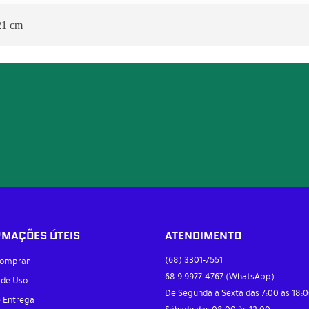
21 cm
RMAÇÕES ÚTEIS
ATENDIMENTO
(68)
3301-7551
omprar
68 9
9977-4767
(WhatsApp)
 de Uso
De Segunda à Sexta das 7:00 às 18:0
e Entrega