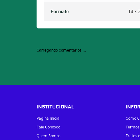
Formato
14 x 
Carregando comentários ...
INSTITUCIONAL
INFO
Página Inicial
Como C
Fale Conosco
Termos
Quem Somos
Fretes 