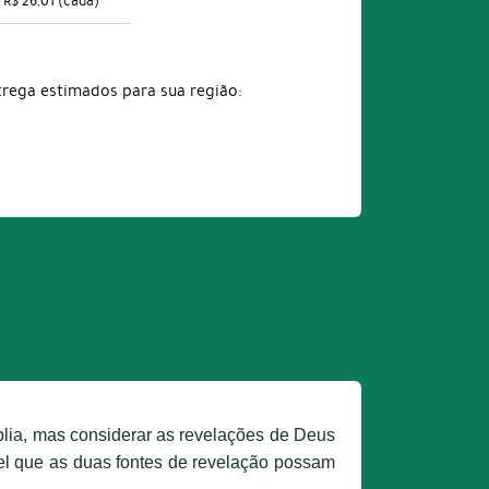
R$ 26,01
(cada)
trega estimados para sua região:
blia, mas considerar as revelações de Deus
ível que as duas fontes de revelação possam