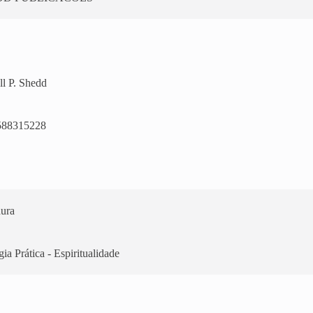
ll P. Shedd
588315228
ura
ia Prática - Espiritualidade