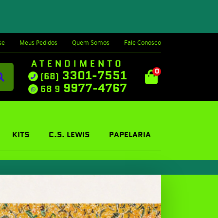
se
Meus Pedidos
Quem Somos
Fale Conosco
ATENDIMENTO
0
3301-7551
(68)
9977-4767
68 9
KITS
C.S. LEWIS
PAPELARIA