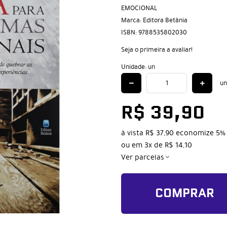
EMOCIONAL
Marca:
Editora Betânia
ISBN:
9788535802030
Seja o primeira a avaliar!
Unidade: un
un
R$ 39,90
à vista
R$ 37,90
economize
5%
ou em
3x
de
R$ 14,10
Ver parcelas
COMPRAR