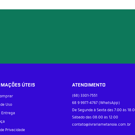
RMAÇÕES ÚTEIS
ATENDIMENTO
(68)
3301-7551
omprar
68 9
9977-4767
(WhatsApp)
 de Uso
De Segunda à Sexta das 7:00 às 18:0
e Entrega
Sábado das 08:00 às 12:00
nça
contato@livrariametanoia.com.br
 de Privacidade