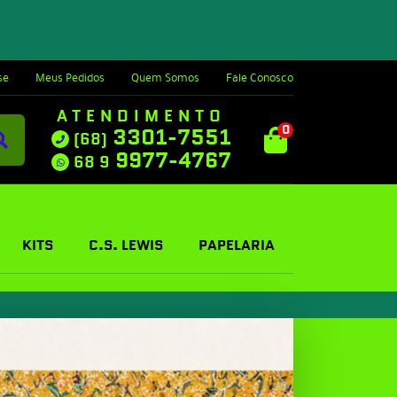
se
Meus Pedidos
Quem Somos
Fale Conosco
ATENDIMENTO
0
3301-7551
(68)
9977-4767
68 9
KITS
C.S. LEWIS
PAPELARIA