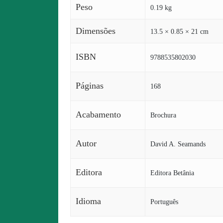
Peso
0.19 kg
Dimensões
13.5 × 0.85 × 21 cm
ISBN
9788535802030
Páginas
168
Acabamento
Brochura
Autor
David A. Seamands
Editora
Editora Betânia
Idioma
Português