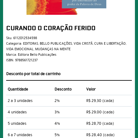
CURANDO O CORAÇÃO FERIDO
Sku:
6112D12534598
Categoria:
EDITORAS
,
BELLO PUBLICAÇÕES
,
VIDA CRISTÃ
,
CURA E LIBERTAÇÃO
,
VIDA EMOCIONAL
,
MUDANÇAS NA MENTE
Marca:
Editora Bello Publicações
ISBN:
9788561721237
Desconto por total de carrinho
Quantidade
Desconto
Valor
2 a 3 unidades
2%
R$ 29,30
(cada)
4 unidades
3%
R$ 29,00
(cada)
5 unidades
4%
R$ 28,70
(cada)
6 a 7 unidades
5%
R$ 28,40
(cada)