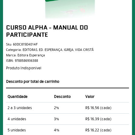
CURSO ALPHA - MANUAL DO
PARTICIPANTE
Sku:
60DC815E4014F
Categoria:
EDITORAS
,
ED. ESPERANÇA
,
IGREJA
,
VIDA CRISTÃ
Marca:
Editora Esperança
ISBN:
9788586936388
Produto Indisponível
Desconto por total de carrinho
Quantidade
Desconto
Valor
2 a 3 unidades
2%
R$ 16,56
(cada)
4 unidades
3%
R$ 16,39
(cada)
5 unidades
4%
R$ 16,22
(cada)