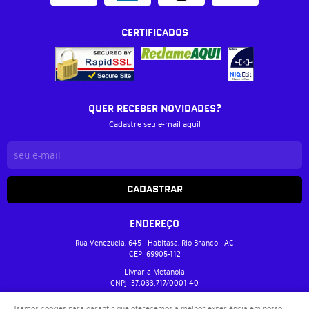
CERTIFICADOS
QUER RECEBER NOVIDADES?
Cadastre seu e-mail aqui!
CADASTRAR
ENDEREÇO
Rua Venezuela, 645
-
Habitasa, Rio Branco
-
AC
CEP: 69905-112
Livraria Metanoia
CNPJ: 37.033.717/0001-40
Usamos cookies para garantir que oferecemos a melhor experiência em nosso