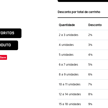
Desconto por total de carrinho
Quantidade
Desconto
VORITOS
2 a 3 unidades
2%
4 unidades
3%
ODUTO
5 unidades
4%
Save
6 a 7 unidades
5%
8 a 9 unidades
6%
10 a 11 unidades
7%
12 a 14 unidades
8%
15 a 18 unidades
9%