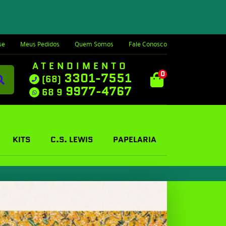
se
Meus Pedidos
Quem Somos
Fale Conosco
ATENDIMENTO
0
3301-7551
(68)
9977-4767
68 9
KITS
C.S. LEWIS
PAPELARIA