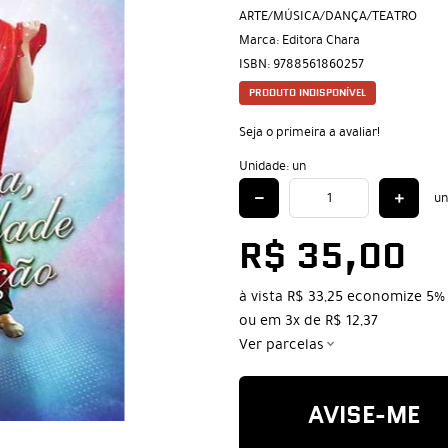
ARTE/MÚSICA/DANÇA/TEATRO
Marca:
Editora Chara
ISBN:
9788561860257
PRODUTO INDISPONÍVEL
Seja o primeira a avaliar!
Unidade: un
un
R$ 35,00
à vista
R$ 33,25
economize
5%
ou em
3x
de
R$ 12,37
Ver parcelas
AVISE-ME