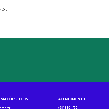
14,0 cm
RMAÇÕES ÚTEIS
ATENDIMENTO
(68)
3301-7551
omprar