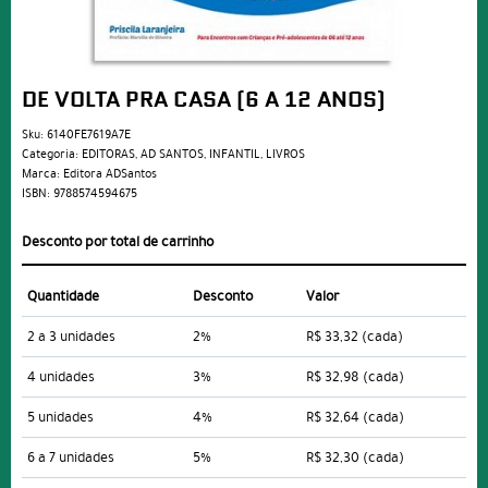
DE VOLTA PRA CASA (6 A 12 ANOS)
Sku:
6140FE7619A7E
Categoria:
EDITORAS
,
AD SANTOS
,
INFANTIL
,
LIVROS
Marca:
Editora ADSantos
ISBN:
9788574594675
Desconto por total de carrinho
Quantidade
Desconto
Valor
2 a 3 unidades
2%
R$ 33,32
(cada)
4 unidades
3%
R$ 32,98
(cada)
5 unidades
4%
R$ 32,64
(cada)
6 a 7 unidades
5%
R$ 32,30
(cada)