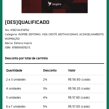
(DES)QUALIFICADO
Sku:
61B21AA316F62
Categoria:
INSPIRE
,
EDITORAS
,
VIDA CRISTÃ
,
MOTIVACIONAIS
,
ACONSELHAMENTO
,
INSPIRAÇÃO
Marca:
Editora Inspire
ISBN:
9788593878213
Desconto por total de carrinho
Quantidade
Desconto
Valor
2 a 3 unidades
2%
R$ 58,80
(cada)
4 unidades
3%
R$ 58,20
(cada)
5 unidades
4%
R$ 57,60
(cada)
6 a 7 unidades
5%
R$ 57,00
(cada)