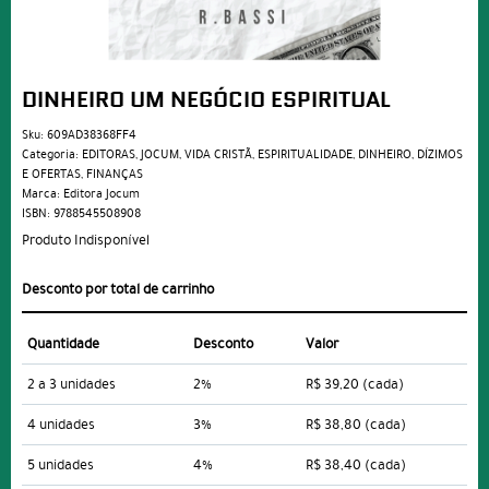
DINHEIRO UM NEGÓCIO ESPIRITUAL
Sku:
609AD38368FF4
Categoria:
EDITORAS
,
JOCUM
,
VIDA CRISTÃ
,
ESPIRITUALIDADE
,
DINHEIRO, DÍZIMOS
E OFERTAS
,
FINANÇAS
Marca:
Editora Jocum
ISBN:
9788545508908
Produto Indisponível
Desconto por total de carrinho
Quantidade
Desconto
Valor
2 a 3 unidades
2%
R$ 39,20
(cada)
4 unidades
3%
R$ 38,80
(cada)
5 unidades
4%
R$ 38,40
(cada)