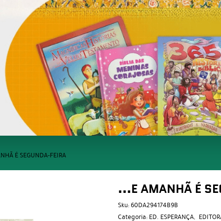
ANHÃ É SEGUNDA-FEIRA
...E AMANHÃ É S
Sku:
60DA294174B9B
Categoria:
ED. ESPERANÇA
EDITOR