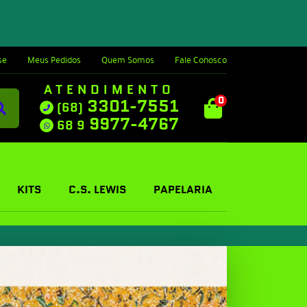
se
Meus Pedidos
Quem Somos
Fale Conosco
ATENDIMENTO
0
3301-7551
(68)
9977-4767
68 9
KITS
C.S. LEWIS
PAPELARIA