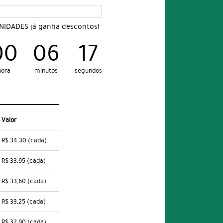
UNIDADES já ganha descontos!
00
06
16
hora
minutos
segundos
Valor
R$ 34,30
(cada)
R$ 33,95
(cada)
R$ 33,60
(cada)
R$ 33,25
(cada)
R$ 32,90
(cada)