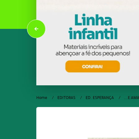
Home
EDITORAS
ED. ESPERANÇA
...E AM