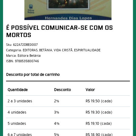
É POSSÍVEL COMUNICAR-SE COM OS
MORTOS
Sku:
622A72DBE0007
Categoria:
EDITORAS
,
BETÂNIA
,
VIDA CRISTÃ
,
ESPIRITUALIDADE
Marca:
Editora Betânia
ISBN:
9788535800746
Desconto por total de carrinho
Quantidade
Desconto
Valor
2 a 3 unidades
2%
R$ 19,50
(cada)
4 unidades
3%
R$ 19,30
(cada)
5 unidades
4%
R$ 19,10
(cada)
6 a 7 unidades
5%
R$ 18,90
(cada)