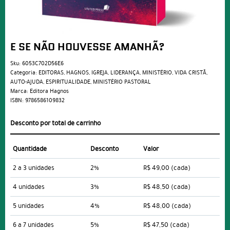
E SE NÃO HOUVESSE AMANHÃ?
Sku:
6053C702D56E6
Categoria:
EDITORAS
,
HAGNOS
,
IGREJA
,
LIDERANÇA
,
MINISTÉRIO
,
VIDA CRISTÃ
,
AUTO-AJUDA
,
ESPIRITUALIDADE
,
MINISTÉRIO PASTORAL
Marca:
Editora Hagnos
ISBN:
9786586109832
Desconto por total de carrinho
Quantidade
Desconto
Valor
2 a 3 unidades
2%
R$ 49,00
(cada)
4 unidades
3%
R$ 48,50
(cada)
5 unidades
4%
R$ 48,00
(cada)
6 a 7 unidades
5%
R$ 47,50
(cada)