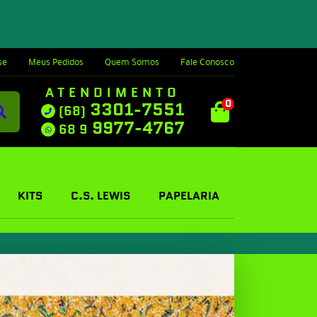
se
Meus Pedidos
Quem Somos
Fale Conosco
ATENDIMENTO
0
3301-7551
(68)
9977-4767
68 9
KITS
C.S. LEWIS
PAPELARIA