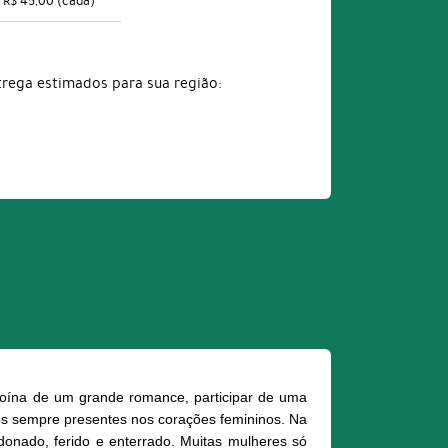
R$ 45,00
(cada)
trega estimados para sua região:
roína de um grande romance, participar de uma
dos sempre presentes nos corações femininos. Na
onado, ferido e enterrado. Muitas mulheres só