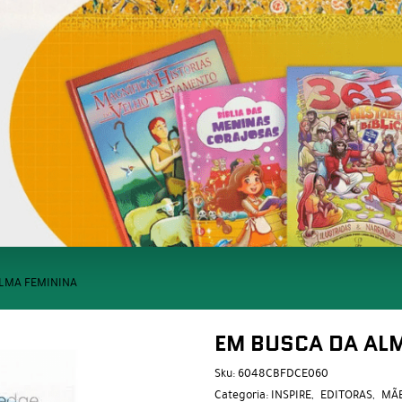
LMA FEMININA
EM BUSCA DA AL
Sku:
6048CBFDCE060
Categoria:
INSPIRE
EDITORAS
MÃE