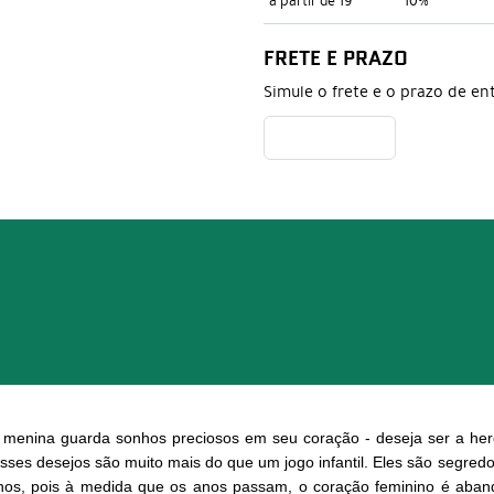
a partir de 19
10%
FRETE E PRAZO
Simule o frete e o prazo de en
 menina guarda sonhos preciosos em seu coração - deseja ser a he
 Esses desejos são muito mais do que um jogo infantil. Eles são segre
nhos, pois à medida que os anos passam, o coração feminino é aband