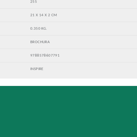
255
21 X 14 X 2 CM
0.350 KG.
BROCHURA
9788578607791
INSPIRE