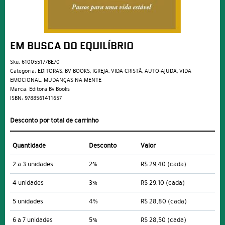
EM BUSCA DO EQUILÍBRIO
Sku:
610055177BE70
Categoria:
EDITORAS
,
BV BOOKS
,
IGREJA
,
VIDA CRISTÃ
,
AUTO-AJUDA
,
VIDA
EMOCIONAL
,
MUDANÇAS NA MENTE
Marca:
Editora Bv Books
ISBN:
9788561411657
Desconto por total de carrinho
Quantidade
Desconto
Valor
2 a 3 unidades
2%
R$ 29,40
(cada)
4 unidades
3%
R$ 29,10
(cada)
5 unidades
4%
R$ 28,80
(cada)
6 a 7 unidades
5%
R$ 28,50
(cada)